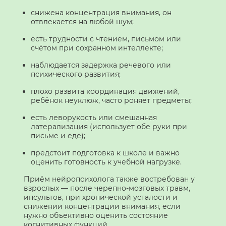
снижена концентрация внимания, он
отвлекается на любой шум;
есть трудности с чтением, письмом или
счётом при сохранном интеллекте;
наблюдается задержка речевого или
психического развития;
плохо развита координация движений,
ребёнок неуклюж, часто роняет предметы;
есть леворукость или смешанная
латерализация (использует обе руки при
письме и еде);
предстоит подготовка к школе и важно
оценить готовность к учебной нагрузке.
Приём нейропсихолога также востребован у
взрослых — после черепно-мозговых травм,
инсультов, при хронической усталости и
снижении концентрации внимания, если
нужно объективно оценить состояние
когнитивных функций.