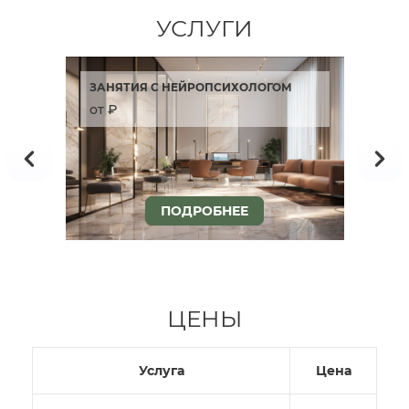
УСЛУГИ
ЗАНЯТИЯ С НЕЙРОПСИХОЛОГОМ
Д
от ₽
о
ПОДРОБНЕЕ
ЦЕНЫ
Услуга
Цена