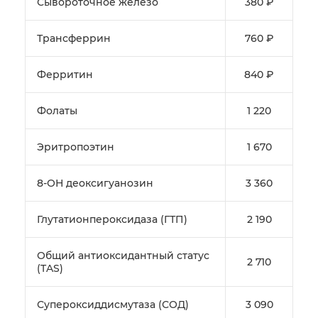
Сывороточное железо
380 ₽
Трансферрин
760 ₽
Ферритин
840 ₽
Фолаты
1 220
Эритропоэтин
1 670
8-ОН деоксигуанозин
3 360
Глутатионпероксидаза (ГТП)
2 190
Общий антиоксидантный статус
2 710
(TAS)
Супероксиддисмутаза (СОД)
3 090