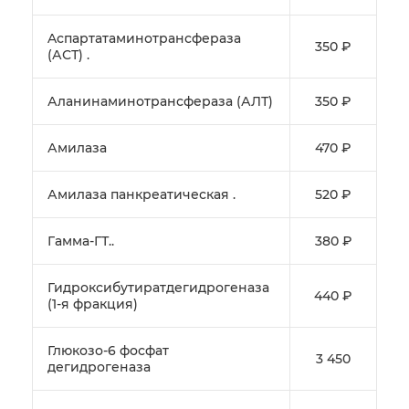
Aспартатаминотрансфераза
350 ₽
(АСТ) .
Аланинаминотрансфераза (АЛТ)
350 ₽
Амилаза
470 ₽
Амилаза панкреатическая .
520 ₽
Гамма-ГТ..
380 ₽
Гидроксибутиратдегидрогеназа
440 ₽
(1-я фракция)
Глюкозо-6 фосфат
3 450
дегидрогеназа