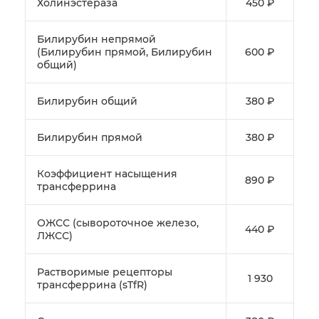
Холинэстераза
450 ₽
Билирубин непрямой
(Билирубин прямой, Билирубин
600 ₽
общий)
Билирубин общий
380 ₽
Билирубин прямой
380 ₽
Коэффициент насыщения
890 ₽
трансферрина
ОЖСС (сывороточное железо,
440 ₽
ЛЖСС)
Растворимые рецепторы
1 930
трансферрина (sTfR)