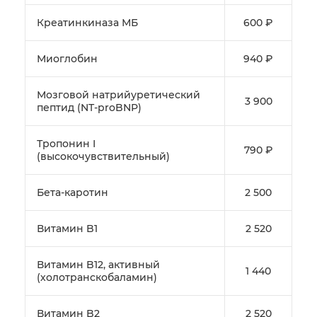
Креатинкиназа МБ
600 ₽
Миоглобин
940 ₽
Мозговой натрийуретический
3 900
пептид (NT-proBNP)
Тропонин I
790 ₽
(высокочувствительный)
Бета-каротин
2 500
Витамин B1
2 520
Витамин B12, активный
1 440
(холотранскобаламин)
Витамин B2
2 520