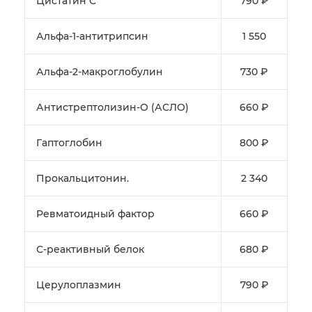
Цистатин С
790 ₽
Альфа-1-антитрипсин
1 550
Альфа-2-макроглобулин
730 ₽
Антистрептолизин-О (АСЛО)
660 ₽
Гаптоглобин
800 ₽
Прокальцитонин.
2 340
Ревматоидный фактор
660 ₽
С-реактивный белок
680 ₽
Церулоплазмин
790 ₽