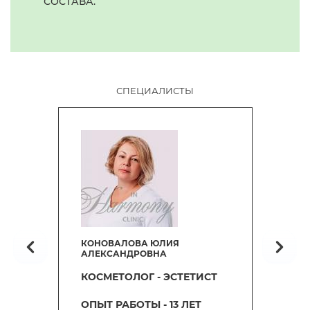
СОСТАВА.
СПЕЦИАЛИСТЫ
КОНОВАЛОВА ЮЛИЯ
ИСРАПИЛОВА АИДА
АЛЕКСАНДРОВНА
ГАДЖИЕВНА
КОСМЕТОЛОГ - ЭСТЕТИСТ
ВРАЧ-ДЕРМАТОВЕНЕРОЛОГ,
ВРАЧ-КОСМЕТОЛОГ, ВРАЧ-
ОПЫТ РАБОТЫ - 13 ЛЕТ
ТРИХОЛОГ, ВРАЧ ВЫСШЕЙ