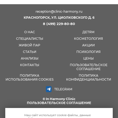
reception@clinic-harmony.ru
КРАСНОГОРСК, УЛ. ЦИОЛКОВСКОГО Д. 6
8 (499) 229-80-80
О НАС
ДЕТЯМ
СПЕЦИАЛИСТЫ
КОСМЕТОЛОГИЯ
ЖИВОЙ ПАР
АКЦИИ
СТАТЬИ
ПСИХОЛОГИЯ
АНАЛИЗЫ
ЦЕНЫ
КОНТАКТЫ
ПОЛЬЗОВАТЕЛЬСКОЕ
СОГЛАШЕНИЕ
ПОЛИТИКА
ПОЛИТИКА
ИСПОЛЬЗОВАНИЯ COOKIES
КОНФИДЕНЦИАЛЬНОСТИ
TELEGRAM
© In Harmony Clinic
ПОЛЬЗОВАТЕЛЬСКОЕ СОГЛАШЕНИЕ
МАТЕРИАЛЫ, РАЗМЕЩЕННЫЕ НА ДАННОЙ СТРАНИЦЕ, НОСЯТ
ИНФОРМАЦИОННЫЙ ХАРАКТЕР И ПРЕДНАЗНАЧЕНЫ ДЛЯ
Наш сайт использует
cookie-файлы
, данные
ОЗНАКОМИТЕЛЬНЫХ ЦЕЛЕЙ. ПОСЕТИТЕЛИ САЙТА НЕ ДОЛЖНЫ