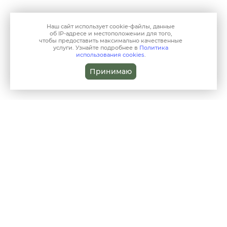
Наш сайт использует
cookie-файлы
, данные
об IP-адресе
и местоположении для того,
чтобы предоставить максимально качественные
услуги. Узнайте подробнее в
Политика
использования cookies
.
Принимаю
reception@clinic-harmony.ru
КРАСНОГОРСК, УЛ. ЦИОЛКОВСКОГО Д. 6
8 (499) 229-80-80
О НАС
ДЕТЯМ
СПЕЦИАЛИСТЫ
КОСМЕТОЛОГИЯ
ЖИВОЙ ПАР
АКЦИИ
СТАТЬИ
ПСИХОЛОГИЯ
АНАЛИЗЫ
ЦЕНЫ
КОНТАКТЫ
ПОЛЬЗОВАТЕЛЬСКОЕ