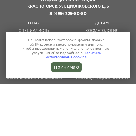
КРАСНОГОРСК, УЛ. ЦИОЛКОВСКОГО Д. 6
8 (499) 229-80-80
О НАС
ДЕТЯМ
СПЕЦИАЛИСТЫ
КОСМЕТОЛОГИЯ
ЖИВОЙ ПАР
АКЦИИ
Наш сайт использует
cookie-файлы
, данные
об IP-адресе
и местоположении для того,
СТАТЬИ
ПСИХОЛОГИЯ
чтобы предоставить максимально качественные
услуги. Узнайте подробнее в
Политика
АНАЛИЗЫ
ЦЕНЫ
использования cookies
.
КОНТАКТЫ
ПОЛЬЗОВАТЕЛЬСКОЕ
СОГЛАШЕНИЕ
Принимаю
ПОЛИТИКА
ПОЛИТИКА
ИСПОЛЬЗОВАНИЯ COOKIES
КОНФИДЕНЦИАЛЬНОСТИ
TELEGRAM
© In Harmony Clinic
ПОЛЬЗОВАТЕЛЬСКОЕ СОГЛАШЕНИЕ
МАТЕРИАЛЫ, РАЗМЕЩЕННЫЕ НА ДАННОЙ СТРАНИЦЕ, НОСЯТ
ИНФОРМАЦИОННЫЙ ХАРАКТЕР И ПРЕДНАЗНАЧЕНЫ ДЛЯ
ОЗНАКОМИТЕЛЬНЫХ ЦЕЛЕЙ. ПОСЕТИТЕЛИ САЙТА НЕ ДОЛЖНЫ
ИСПОЛЬЗОВАТЬ ИХ В КАЧЕСТВЕ МЕДИЦИНСКИХ РЕКОМЕНДАЦИЙ.
ОПРЕДЕЛЕНИЕ ДИАГНОЗА И ВЫБОР МЕТОДИКИ ЛЕЧЕНИЯ ОСТАЕТСЯ
ИСКЛЮЧИТЕЛЬНОЙ ПРЕРОГАТИВОЙ ВАШЕГО ЛЕЧАЩЕГО ВРАЧА! ООО