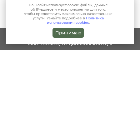
Наш сайт использует
cookie-файлы
, данные
об IP-адресе
и местоположении для того,
чтобы предоставить максимально качественные
услуги. Узнайте подробнее в
Политика
использования cookies
.
Принимаю
reception@clinic-harmony.ru
КРАСНОГОРСК, УЛ. ЦИОЛКОВСКОГО Д. 6
8 (499) 229-80-80
О НАС
ДЕТЯМ
СПЕЦИАЛИСТЫ
КОСМЕТОЛОГИЯ
ЖИВОЙ ПАР
АКЦИИ
СТАТЬИ
ПСИХОЛОГИЯ
АНАЛИЗЫ
ЦЕНЫ
КОНТАКТЫ
ПОЛЬЗОВАТЕЛЬСКОЕ
СОГЛАШЕНИЕ
ПОЛИТИКА
ПОЛИТИКА
ИСПОЛЬЗОВАНИЯ COOKIES
КОНФИДЕНЦИАЛЬНОСТИ
TELEGRAM