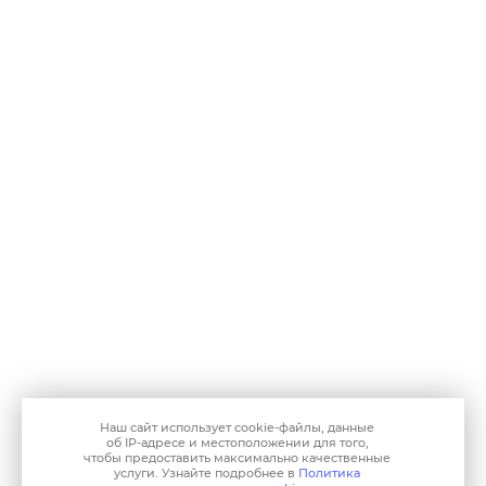
Наш сайт использует
cookie-файлы
, данные
об IP-адресе
и местоположении для того,
чтобы предоставить максимально качественные
услуги. Узнайте подробнее в
Политика