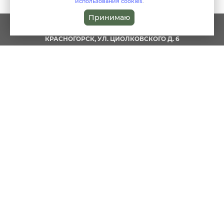
использования cookies
.
Принимаю
reception@clinic-harmony.ru
КРАСНОГОРСК, УЛ. ЦИОЛКОВСКОГО Д. 6
8 (499) 229-80-80
О НАС
ДЕТЯМ
СПЕЦИАЛИСТЫ
КОСМЕТОЛОГИЯ
ЖИВОЙ ПАР
АКЦИИ
СТАТЬИ
ПСИХОЛОГИЯ
АНАЛИЗЫ
ЦЕНЫ
КОНТАКТЫ
ПОЛЬЗОВАТЕЛЬСКОЕ
СОГЛАШЕНИЕ
ПОЛИТИКА
ПОЛИТИКА
ИСПОЛЬЗОВАНИЯ COOKIES
КОНФИДЕНЦИАЛЬНОСТИ
TELEGRAM
© In Harmony Clinic
ПОЛЬЗОВАТЕЛЬСКОЕ СОГЛАШЕНИЕ
МАТЕРИАЛЫ, РАЗМЕЩЕННЫЕ НА ДАННОЙ СТРАНИЦЕ, НОСЯТ
ИНФОРМАЦИОННЫЙ ХАРАКТЕР И ПРЕДНАЗНАЧЕНЫ ДЛЯ