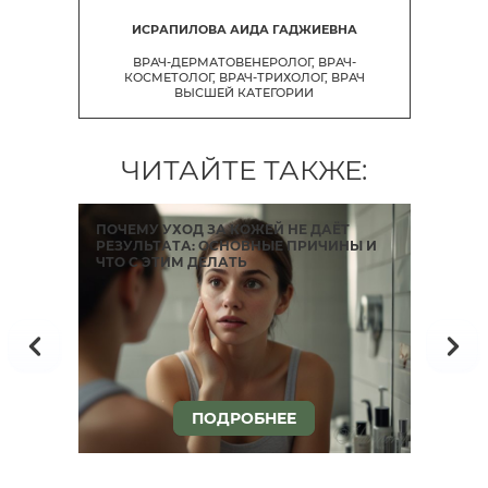
ИСРАПИЛОВА АИДА ГАДЖИЕВНА
ВРАЧ-ДЕРМАТОВЕНЕРОЛОГ, ВРАЧ-
КОСМЕТОЛОГ, ВРАЧ-ТРИХОЛОГ, ВРАЧ
ВЫСШЕЙ КАТЕГОРИИ
ЧИТАЙТЕ ТАКЖЕ:
ПОЧЕМУ УХОД ЗА КОЖЕЙ НЕ ДАЁТ
АН
РЕЗУЛЬТАТА: ОСНОВНЫЕ ПРИЧИНЫ И
ЧТО С ЭТИМ ДЕЛАТЬ
ПОДРОБНЕЕ