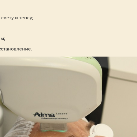
свету и теплу;
ы;
сстановление.