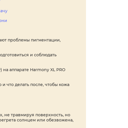
т
рачу
они
ают проблемы пигментации,
одготовиться и соблюдать
y) на аппарате Harmony XL PRO
и что делать после, чтобы кожа
х, не травмируя поверхность, но
регрета солнцем или обезвожена,