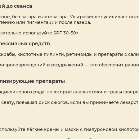
ей до сеанса
оне, без загара и автозагара. Ультрафиолет усиливает вы
лению или пигментации после лазера.
зательно используйте SPF 30–50+.
грессивных средств
 скрабы, кислотные пилинги, ретиноиды и препараты с сал
 микроповреждений и раздражений — это обеспечит равно
илизирующие препараты
циклинового ряда, некоторые анальгетики и травы (звероб
 свету, повышая риск ожогов. Если вы принимаете лекарст
спользуйте лёгкие кремы и маски с гиалуроновой кислотой