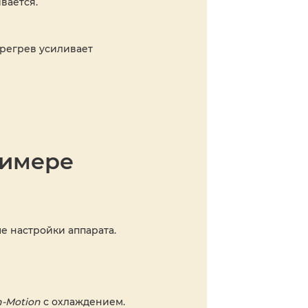
вается.
ерегрев усиливает
римере
е настройки аппарата.
n-Motion
с охлаждением.