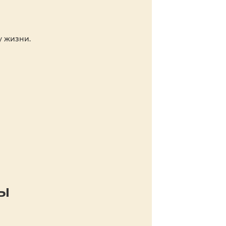
у жизни.
ры