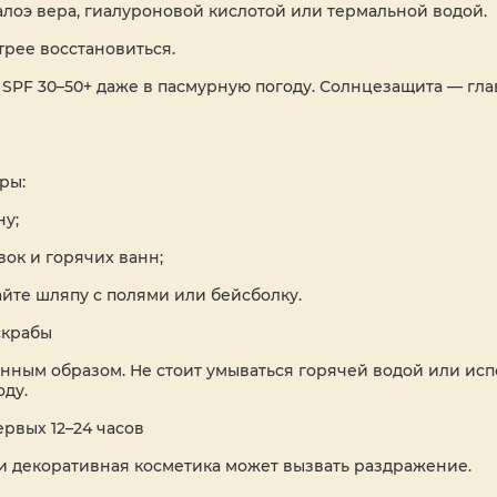
алоэ вера, гиалуроновой кислотой или термальной водой.
трее восстановиться.
 SPF 30–50+ даже в пасмурную погоду. Солнцезащита — г
ры:
ну;
ок и горячих ванн;
йте шляпу с полями или бейсболку.
скрабы
енным образом. Не стоит умываться горячей водой или исп
ду.
рвых 12–24 часов
и декоративная косметика может вызвать раздражение.