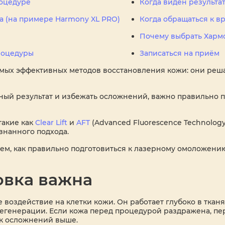
роцедуре
Когда виден результа
а (на примере Harmony XL PRO)
Когда обращаться к в
ы
Почему выбрать Харм
роцедуры
Записаться на приём
мых эффективных методов восстановления кожи: они реш
ный результат и избежать осложнений, важно правильно п
такие как
Clear Lift
и
AFT
(Advanced Fluorescence Technolog
ознанного подхода.
ем, как правильно подготовиться к лазерному омоложению 
овка важна
 воздействие на клетки кожи. Он работает глубоко в тканя
егенерации. Если кожа перед процедурой раздражена, пе
иск осложнений выше.