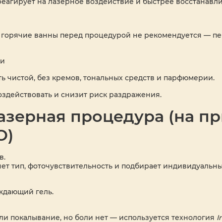
агирует на лазерное воздействие и быстрее восстанавли
и горячие ванны перед процедурой не рекомендуется — п
ки
ь чистой, без кремов, тональных средств и парфюмерии.
здействовать и снизит риск раздражения.
азерная процедура (на п
O)
в.
яет тип, фоточувствительность и подбирает индивидуальны
ждающий гель.
ли покалывание, но боли нет — используется технология
I