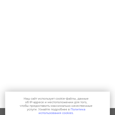
Наш сайт использует
cookie-файлы
, данные
об IP-адресе
и местоположении для того,
чтобы предоставить максимально качественные
услуги. Узнайте подробнее в
Политика
использования cookies
.