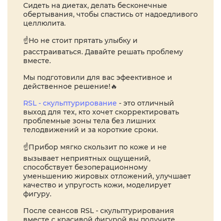
Сидеть на диетах, делать бесконечные
обертывания, чтобы спастись от надоедливого
целлюлита.
☝️Но не стоит прятать улыбку и
расстраиваться. Давайте решать проблему
вместе.
Мы подготовили для вас эфеективное и
действенное решение!🔥
RSL - скульптурирование
- это отличный
выход для тех, кто хочет скорректировать
проблемные зоны тела без лишних
телодвижений и за короткие сроки.
☝️Прибор мягко скользит по коже и не
вызывает неприятных ощущений,
способствует безоперационному
уменьшению жировых отложений, улучшает
качество и упругость кожи, моделирует
фигуру.
После сеансов RSL - скульптурирования
вместе с красивой фигурой вы получите