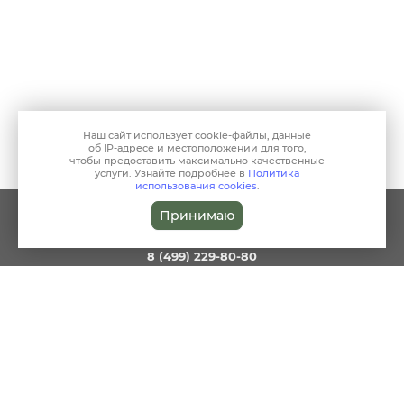
Наш сайт использует
cookie-файлы
, данные
об IP-адресе
и местоположении для того,
чтобы предоставить максимально качественные
услуги. Узнайте подробнее в
Политика
использования cookies
.
Принимаю
reception@clinic-harmony.ru
КРАСНОГОРСК, УЛ. ЦИОЛКОВСКОГО Д. 6
8 (499) 229-80-80
О НАС
ДЕТЯМ
СПЕЦИАЛИСТЫ
КОСМЕТОЛОГИЯ
ЖИВОЙ ПАР
АКЦИИ
СТАТЬИ
ПСИХОЛОГИЯ
АНАЛИЗЫ
ЦЕНЫ
КОНТАКТЫ
ПОЛЬЗОВАТЕЛЬСКОЕ