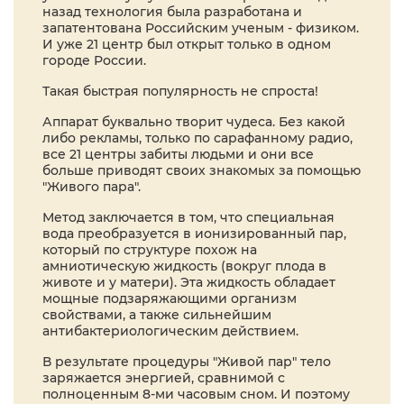
назад технология была разработана и
запатентована Российским ученым - физиком.
И уже 21 центр был открыт только в одном
городе России.
Такая быстрая популярность не спроста!
Аппарат буквально творит чудеса. Без какой
либо рекламы, только по сарафанному радио,
все 21 центры забиты людьми и они все
больше приводят своих знакомых за помощью
"Живого пара".
Метод заключается в том, что специальная
вода преобразуется в ионизированный пар,
который по структуре похож на
амниотическую жидкость (вокруг плода в
животе и у матери). Эта жидкость обладает
мощные подзаряжающими организм
свойствами, а также сильнейшим
антибактериологическим действием.
В результате процедуры "Живой пар" тело
заряжается энергией, сравнимой с
полноценным 8-ми часовым сном. И поэтому