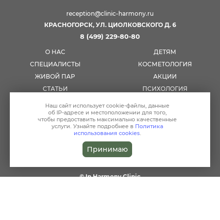
reception@clinic-harmony.ru
КРАСНОГОРСК, УЛ. ЦИОЛКОВСКОГО Д. 6
8 (499) 229-80-80
О НАС
ДЕТЯМ
СПЕЦИАЛИСТЫ
КОСМЕТОЛОГИЯ
ЖИВОЙ ПАР
АКЦИИ
СТАТЬИ
ПСИХОЛОГИЯ
АНАЛИЗЫ
ЦЕНЫ
Наш сайт использует
cookie-файлы
, данные
об IP-адресе
и местоположении для того,
КОНТАКТЫ
ПОЛЬЗОВАТЕЛЬСКОЕ
чтобы предоставить максимально качественные
СОГЛАШЕНИЕ
услуги. Узнайте подробнее в
Политика
ПОЛИТИКА
ПОЛИТИКА
использования cookies
.
ИСПОЛЬЗОВАНИЯ COOKIES
КОНФИДЕНЦИАЛЬНОСТИ
Принимаю
TELEGRAM
© In Harmony Clinic
ПОЛЬЗОВАТЕЛЬСКОЕ СОГЛАШЕНИЕ
МАТЕРИАЛЫ, РАЗМЕЩЕННЫЕ НА ДАННОЙ СТРАНИЦЕ, НОСЯТ
ИНФОРМАЦИОННЫЙ ХАРАКТЕР И ПРЕДНАЗНАЧЕНЫ ДЛЯ
ОЗНАКОМИТЕЛЬНЫХ ЦЕЛЕЙ. ПОСЕТИТЕЛИ САЙТА НЕ ДОЛЖНЫ
ИСПОЛЬЗОВАТЬ ИХ В КАЧЕСТВЕ МЕДИЦИНСКИХ РЕКОМЕНДАЦИЙ.