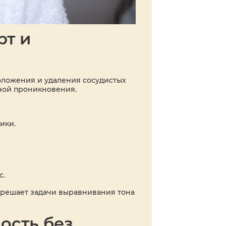
рт и
моложения и удаления сосудистых
ной проникновения.
ики.
с.
м решает задачи выравнивания тона
ость без