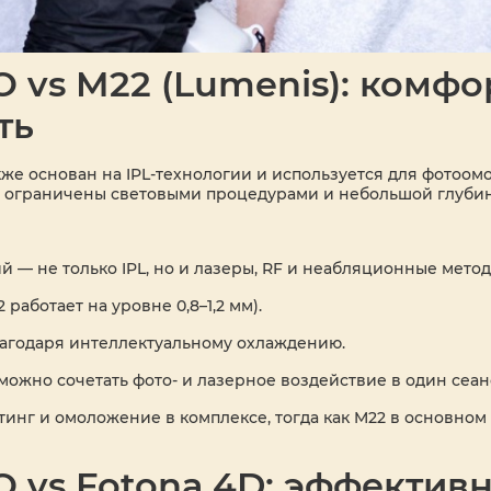
 vs M22 (Lumenis): комфо
ть
акже основан на IPL-технологии и используется для фотоо
и ограничены световыми процедурами и небольшой глуби
 — не только IPL, но и лазеры, RF и неабляционные метод
работает на уровне 0,8–1,2 мм).
лагодаря интеллектуальному охлаждению.
жно сочетать фото- и лазерное воздействие в один сеан
инг и омоложение в комплексе, тогда как M22 в основно
 vs Fotona 4D: эффективн