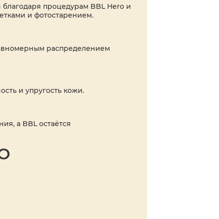
я благодаря процедурам BBL Hero и
сетками и фотостарением.
 равномерным распределением
ость и упругость кожи.
ия, а BBL остаётся
RO