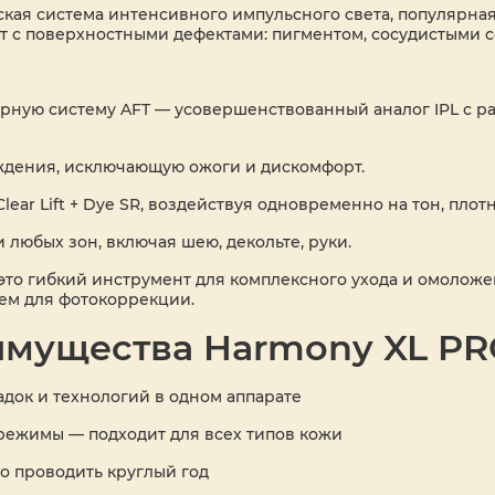
ская система интенсивного импульсного света, популярна
ет с поверхностными дефектами: пигментом, сосудистыми 
азерную систему AFT — усовершенствованный аналог IPL с
ждения, исключающую ожоги и дискомфорт.
ear Lift + Dye SR, воздействуя одновременно на тон, плотн
 любых зон, включая шею, декольте, руки.
это гибкий инструмент для комплексного ухода и омоложен
м для фотокоррекции.
мущества Harmony XL P
адок и технологий в одном аппарате
ежимы — подходит для всех типов кожи
о проводить круглый год