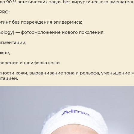
 до 90 % эстетических задач без хирургического вмешатель
PRO:
ифтинг без повреждения эпидермиса;
hnology) — фотоомоложение нового поколения;
игментации;
акне;
бновление и шлифовка кожи.
отности кожи, выравнивание тона и рельефа, уменьшение 
итацией.